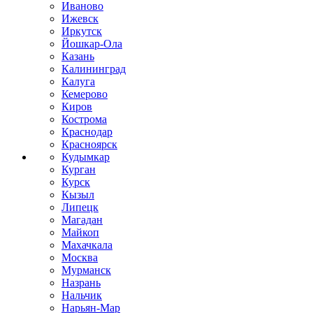
Иваново
Ижевск
Иркутск
Йошкар-Ола
Казань
Калининград
Калуга
Кемерово
Киров
Кострома
Краснодар
Красноярск
Кудымкар
Курган
Курск
Кызыл
Липецк
Магадан
Майкоп
Махачкала
Москва
Мурманск
Назрань
Нальчик
Нарьян-Мар