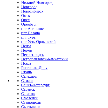
Нижний Новгород
Новгород
Новосибирск
Омск
Орел
Оренбург
пгт Агинское
пгт Палана
пгт Тура
пгт Усть-Ордынский
Пенза
Пермь
Петрозаводск
Петропавловск-Камчатский
Псков
Ростов-на-Дону
Рязань
Салехард
Самара
Санкт-Петербург
Саранск
Саратов
Смоленск
Ставрополь
Сыктывкар