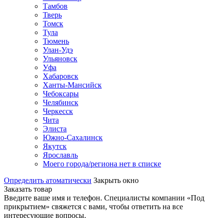
Тамбов
Тверь
Томск
Тула
Тюмень
Улан-Удэ
Ульяновск
Уфа
Хабаровск
Ханты-Мансийск
Чебоксары
Челябинск
Черкесск
Чита
Элиста
Южно-Сахалинск
Якутск
Ярославль
Моего города/региона нет в списке
Определить атоматически
Закрыть окно
Заказать товар
Введите ваше имя и телефон. Специалисты компании «Под
прикрытием» свяжется с вами, чтобы ответить на все
интересующие вопросы.