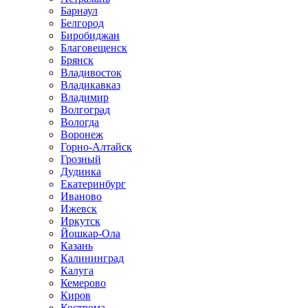
Барнаул
Белгород
Биробиджан
Благовещенск
Брянск
Владивосток
Владикавказ
Владимир
Волгоград
Вологда
Воронеж
Горно-Алтайск
Грозный
Дудинка
Екатеринбург
Иваново
Ижевск
Иркутск
Йошкар-Ола
Казань
Калининград
Калуга
Кемерово
Киров
Кострома