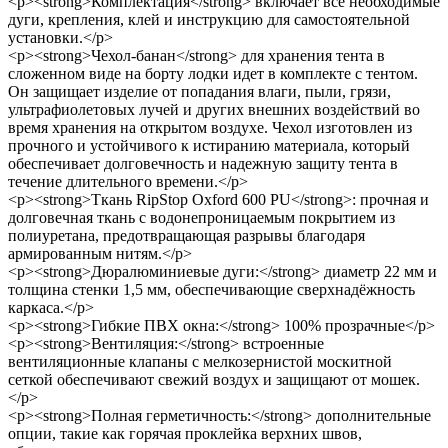
<p><strong>Комплектация</strong> включает все необходимые
дуги, крепления, клей и инструкцию для самостоятельной
установки.</p>
<p><strong>Чехол-банан</strong> для хранения тента в
сложенном виде на борту лодки идет в комплекте с тентом.
Он защищает изделие от попадания влаги, пыли, грязи,
ультрафиолетовых лучей и других внешних воздействий во
время хранения на открытом воздухе. Чехол изготовлен из
прочного и устойчивого к истиранию материала, который
обеспечивает долговечность и надежную защиту тента в
течение длительного времени.</p>
<p><strong>Ткань RipStop Oxford 600 PU</strong>: прочная и
долговечная ткань с водонепроницаемым покрытием из
полиуретана, предотвращающая разрывы благодаря
армированным нитям.</p>
<p><strong>Дюралюминиевые дуги:</strong> диаметр 22 мм и
толщина стенки 1,5 мм, обеспечивающие сверхнадёжность
каркаса.</p>
<p><strong>Гибкие ПВХ окна:</strong> 100% прозрачные</p>
<p><strong>Вентиляция:</strong> встроенные
вентиляционные клапаны с мелкозернистой москитной
сеткой обеспечивают свежий воздух и защищают от мошек.
</p>
<p><strong>Полная герметичность:</strong> дополнительные
опции, такие как горячая проклейка верхних швов,