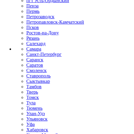
пгт Усть-Ордынский
Пенза
Пермь
Петрозаводск
Петропавловск-Камчатский
Псков
Ростов-на-Дону
Рязань
Салехард
Самара
Санкт-Петербург
Саранск
Саратов
Смоленск
Ставрополь
Сыктывкар
Тамбов
Тверь
Томск
Тула
Тюмень
Улан-Удэ
Ульяновск
Уфа
Хабаровск