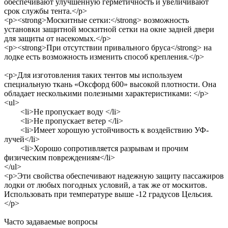
обеспечивают улучшенную герметичность и увеличивают
срок службы тента.</p>
<p><strong>Москитные сетки:</strong> возможность
установки защитной москитной сетки на окне задней двери
для защиты от насекомых.</p>
<p><strong>При отсутствии привального бруса</strong> на
лодке есть возможность изменить способ крепления.</p>
<p>Для изготовления таких тентов мы используем
специальную ткань «Оксфорд 600» высокой плотности. Она
обладает несколькими полезными характеристиками: </p>
<ul>
<li>Не пропускает воду </li>
<li>Не пропускает ветер </li>
<li>Имеет хорошую устойчивость к воздействию УФ-
лучей</li>
<li>Хорошо сопротивляется разрывам и прочим
физическим повреждениям</li>
</ul>
<p>Эти свойства обеспечивают надежную защиту пассажиров
лодки от любых погодных условий, а так же от москитов.
Использовать при температуре выше -12 градусов Цельсия.
</p>
Часто задаваемые
вопросы