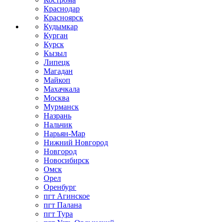
Краснодар
Красноярск
Кудымкар
Курган
Курск
Кызыл
Липецк
Магадан
Майкоп
Махачкала
Москва
Мурманск
Назрань
Нальчик
Нарьян-Мар
Нижний Новгород
Новгород
Новосибирск
Омск
Орел
Оренбург
пгт Агинское
пгт Палана
пгт Тура