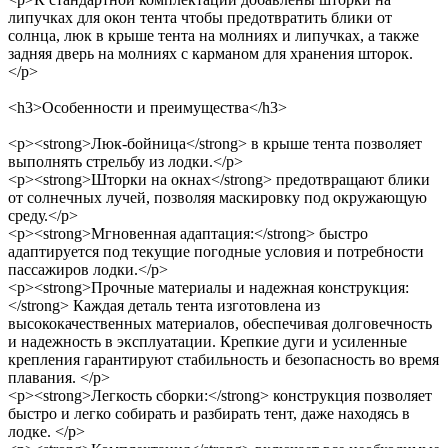
липучках для окон тента чтобы предотвратить блики от
солнца, люк в крыше тента на молниях и липучках, а также
задняя дверь на молниях с карманом для хранения шторок.
</p>
<h3>Особенности и преимущества</h3>
<p><strong>Люк-бойница</strong> в крыше тента позволяет
выполнять стрельбу из лодки.</p>
<p><strong>Шторки на окнах</strong> предотвращают блики
от солнечных лучей, позволяя маскировку под окружающую
среду.</p>
<p><strong>Мгновенная адаптация:</strong> быстро
адаптируется под текущие погодные условия и потребности
пассажиров лодки.</p>
<p><strong>Прочные материалы и надежная конструкция:
</strong> Каждая деталь тента изготовлена из
высококачественных материалов, обеспечивая долговечность
и надежность в эксплуатации. Крепкие дуги и усиленные
крепления гарантируют стабильность и безопасность во время
плавания. </p>
<p><strong>Легкость сборки:</strong> конструкция позволяет
быстро и легко собирать и разбирать тент, даже находясь в
лодке. </p>