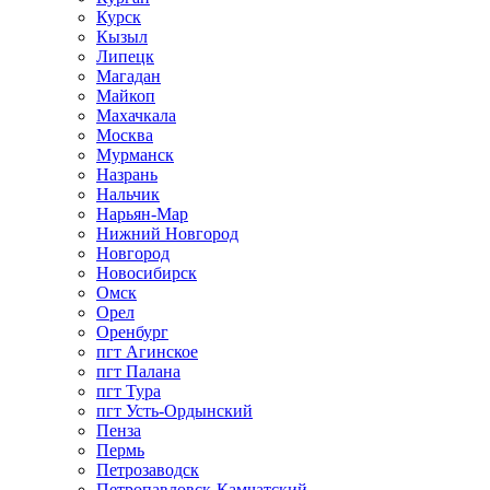
Курск
Кызыл
Липецк
Магадан
Майкоп
Махачкала
Москва
Мурманск
Назрань
Нальчик
Нарьян-Мар
Нижний Новгород
Новгород
Новосибирск
Омск
Орел
Оренбург
пгт Агинское
пгт Палана
пгт Тура
пгт Усть-Ордынский
Пенза
Пермь
Петрозаводск
Петропавловск-Камчатский