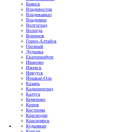
Брянск
Владивосток
Владикавказ
Владимир
Волгоград
Вологда
Воронеж
Горно-Алтайск
Грозный
Дудинка
Екатеринбург
Иваново
Ижевск
Иркутск
Йошкар-Ола
Казань
Калининград
Калуга
Кемерово
Киров
Кострома
Краснодар
Красноярск
Кудымкар
Курган