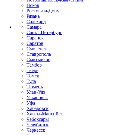
Псков
Ростов-на-Дону
Рязань
Салехард
Самара
Санкт-Петербург
Саранск
Саратов
Смоленск
Ставрополь
Сыктывкар
Тамбов
Тверь
Томск
Тула
Тюмень
Улан-Удэ
Ульяновск
Уфа
Хабаровск
Ханты-Мансийск
Чебоксары
Челябинск
Черкесск