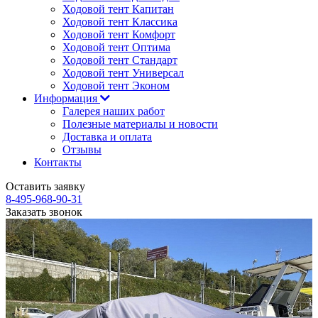
Ходовой тент Капитан
Ходовой тент Классика
Ходовой тент Комфорт
Ходовой тент Оптима
Ходовой тент Стандарт
Ходовой тент Универсал
Ходовой тент Эконом
Информация
Галерея наших работ
Полезные материалы и новости
Доставка и оплата
Отзывы
Контакты
Оставить заявку
8-495-968-90-31
Заказать звонок